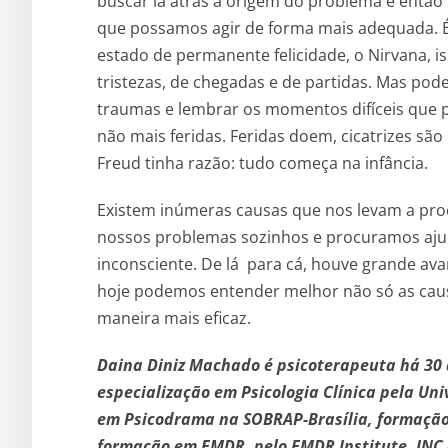
buscar lá atrás a origem do problema e então
que possamos agir de forma mais adequada. É
estado de permanente felicidade, o Nirvana, iss
tristezas, de chegadas e de partidas. Mas pod
traumas e lembrar os momentos difíceis que p
não mais feridas. Feridas doem, cicatrizes são 
Freud tinha razão: tudo começa na infância.
Existem inúmeras causas que nos levam a proc
nossos problemas sozinhos e procuramos ajuda
inconsciente. De lá para cá, houve grande ava
hoje podemos entender melhor não só as cau
maneira mais eficaz.
Daina Diniz Machado é psicoterapeuta há 30 
especialização em Psicologia Clínica pela U
em Psicodrama na SOBRAP-Brasília, formação e
formação em EMDR, pelo EMDR Institute, INC –