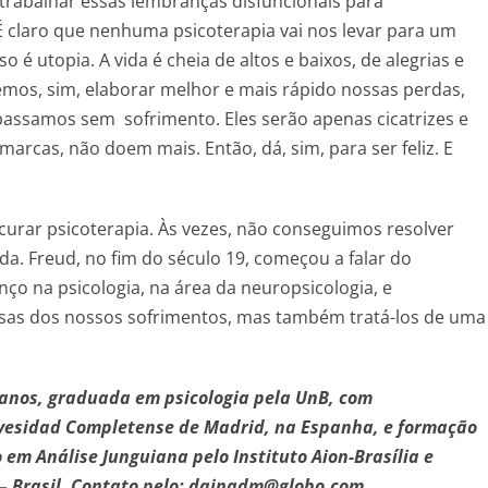
 trabalhar essas lembranças disfuncionais para
 claro que nenhuma psicoterapia vai nos levar para um
o é utopia. A vida é cheia de altos e baixos, de alegrias e
emos, sim, elaborar melhor e mais rápido nossas perdas,
assamos sem sofrimento. Eles serão apenas cicatrizes e
marcas, não doem mais. Então, dá, sim, para ser feliz. E
urar psicoterapia. Às vezes, não conseguimos resolver
. Freud, no fim do século 19, começou a falar do
nço na psicologia, na área da neuropsicologia, e
sas dos nossos sofrimentos, mas também tratá-los de uma
anos, graduada em psicologia pela UnB, com
nivesidad Completense de Madrid, na Espanha, e formação
m Análise Junguiana pelo Instituto Aion-Brasília e
 Brasil. Contato pelo
: dainadm@globo.com