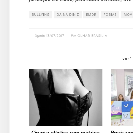
BULLYING
DAINA DINIZ
EMDR
FOBIAS
MOV
Ligado
13/07/2017
Por
OLHAR BRASÍLIA
•
VOCÊ
Cirurgia plástica sem mistério
Precisamo