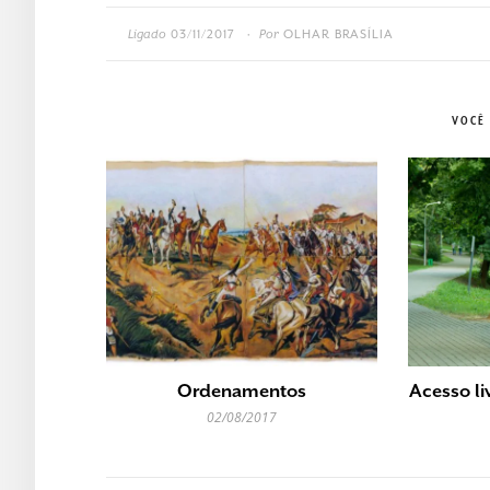
Ligado
03/11/2017
Por
OLHAR BRASÍLIA
•
VOCÊ
Ordenamentos
Acesso li
02/08/2017