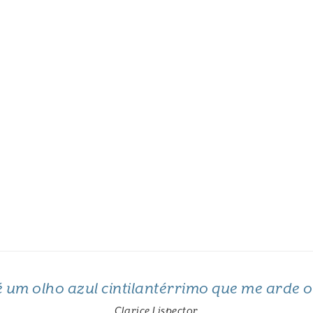
 é um olho azul cintilantérrimo que me arde 
Clarice Lispector