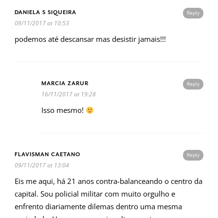
DANIELA S SIQUEIRA
Reply
09/11/2017 at 10:53
podemos até descansar mas desistir jamais!!!
MARCIA ZARUR
Reply
16/11/2017 at 19:28
Isso mesmo!
FLAVISMAN CAETANO
Reply
09/11/2017 at 13:04
Eis me aqui, há 21 anos contra-balanceando o centro da
capital. Sou policial militar com muito orgulho e
enfrento diariamente dilemas dentro uma mesma