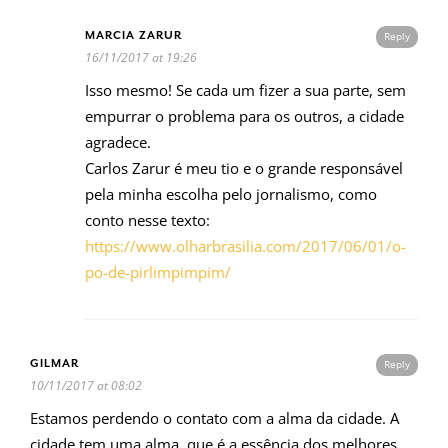
MARCIA ZARUR
Reply
16/11/2017 at 19:26
Isso mesmo! Se cada um fizer a sua parte, sem
empurrar o problema para os outros, a cidade
agradece.
Carlos Zarur é meu tio e o grande responsável
pela minha escolha pelo jornalismo, como
conto nesse texto:
https://www.olharbrasilia.com/2017/06/01/o-
po-de-pirlimpimpim/
GILMAR
Reply
10/11/2017 at 08:02
Estamos perdendo o contato com a alma da cidade. A
cidade tem uma alma, que é a essência dos melhores