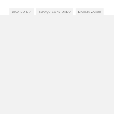
DICA DO DIA
ESPAÇO CONVIDADO
MARCIA ZARUR
OLHAR BRASILIA
SAMANTA SALLUM
"Brasília é um olho azul cintilantérrimo que
me arde o coração"
Clarice Lispector