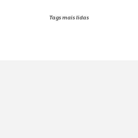
Tags mais lidas
DICA DO DIA
ESPAÇO CONVIDADO
MARCIA ZARUR
OLHAR BRASILIA
SAMANTA SALLUM