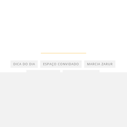
DICA DO DIA
ESPAÇO CONVIDADO
MARCIA ZARUR
OLHAR BRASILIA
SAMANTA SALLUM