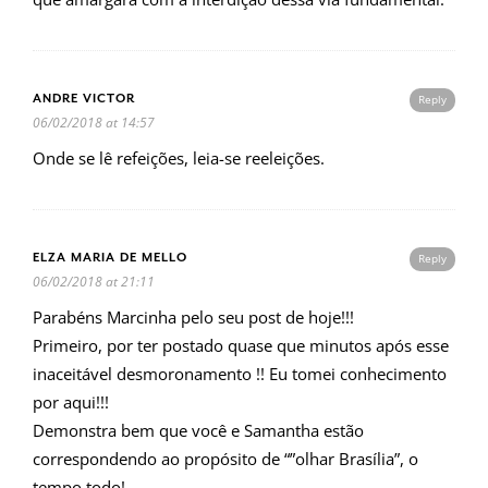
ANDRE VICTOR
Reply
06/02/2018 at 14:57
Onde se lê refeições, leia-se reeleições.
ELZA MARIA DE MELLO
Reply
06/02/2018 at 21:11
Parabéns Marcinha pelo seu post de hoje!!!
Primeiro, por ter postado quase que minutos após esse
inaceitável desmoronamento !! Eu tomei conhecimento
por aqui!!!
Demonstra bem que você e Samantha estão
correspondendo ao propósito de “”olhar Brasília”, o
tempo todo!