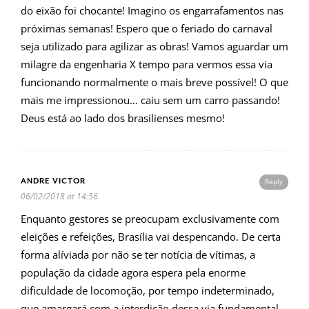
do eixão foi chocante! Imagino os engarrafamentos nas
próximas semanas! Espero que o feriado do carnaval
seja utilizado para agilizar as obras! Vamos aguardar um
milagre da engenharia X tempo para vermos essa via
funcionando normalmente o mais breve possível! O que
mais me impressionou… caiu sem um carro passando!
Deus está ao lado dos brasilienses mesmo!
ANDRE VICTOR
Reply
06/02/2018 at 14:56
Enquanto gestores se preocupam exclusivamente com
eleições e refeições, Brasília vai despencando. De certa
forma alíviada por não se ter notícia de vítimas, a
população da cidade agora espera pela enorme
dificuldade de locomoção, por tempo indeterminado,
que amargará com a interdição dessa via fundamental.