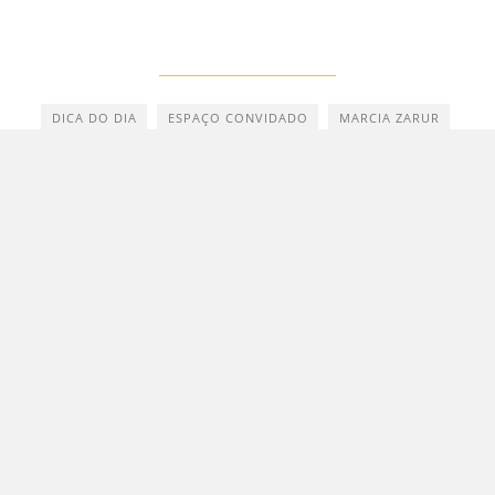
DICA DO DIA
ESPAÇO CONVIDADO
MARCIA ZARUR
OLHAR BRASILIA
SAMANTA SALLUM
"Brasília é um olho azul cintilantérrimo que
me arde o coração"
Clarice Lispector