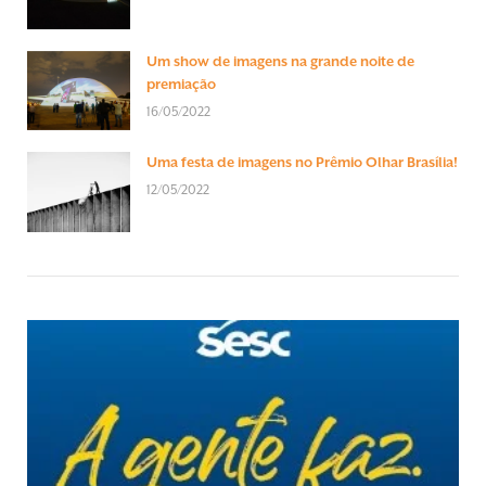
Um show de imagens na grande noite de
premiação
16/05/2022
Uma festa de imagens no Prêmio Olhar Brasília!
12/05/2022