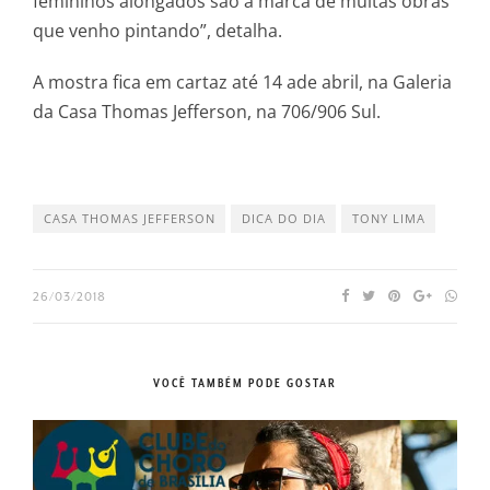
femininos alongados são a marca de muitas obras
que venho pintando”, detalha.
A mostra fica em cartaz até 14 ade abril, na Galeria
da Casa Thomas Jefferson, na 706/906 Sul.
CASA THOMAS JEFFERSON
DICA DO DIA
TONY LIMA
26/03/2018
VOCÊ TAMBÉM PODE GOSTAR