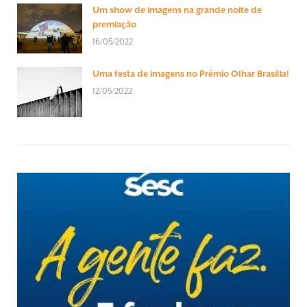
Um show de imagens na grande noite de
premiação
16/05/2022
Uma festa de imagens no Prêmio Olhar Brasília!
12/05/2022