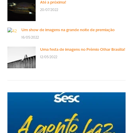
Até a próxima!
20/07/2022
Um show de imagens na grande noite de premiação
16/05/2022
Uma festa de imagens no Prêmio Olhar Brasília!
12/05/2022