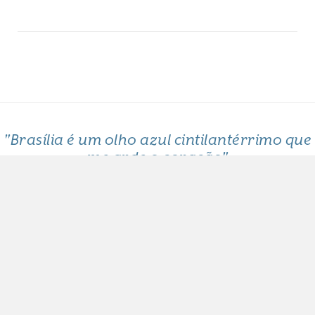
"Brasília é um olho azul cintilantérrimo que
me arde o coração"
Clarice Lispector
Copyright 2017 - Olhar Brasília. Todos os direitos