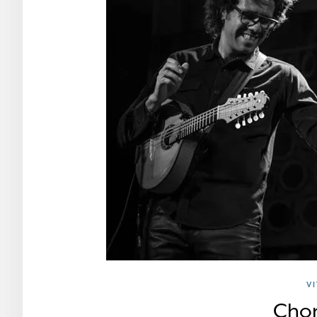
V
Chor