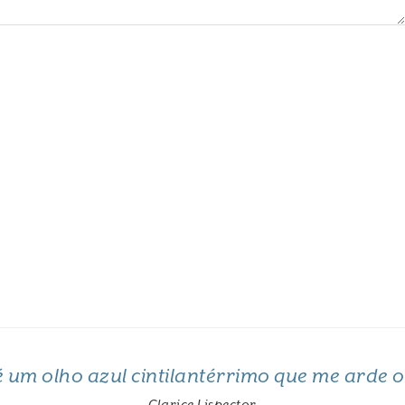
 é um olho azul cintilantérrimo que me arde 
Clarice Lispector