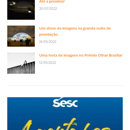
Até a próxima!
20/07/2022
Um show de imagens na grande noite de
premiação
16/05/2022
Uma festa de imagens no Prêmio Olhar Brasília!
12/05/2022