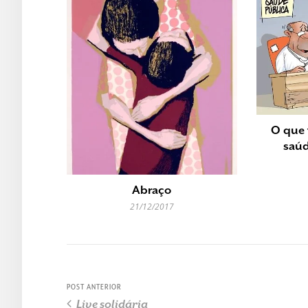
O que 
saúd
Abraço
21/12/2017
POST ANTERIOR
Live solidária