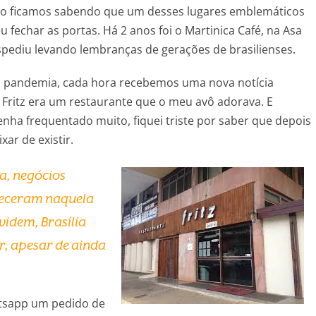
o ficamos sabendo que um desses lugares emblemáticos
u fechar as portas. Há 2 anos foi o Martinica Café, na Asa
spediu levando lembranças de gerações de brasilienses.
à pandemia, cada hora recebemos uma nova notícia
 Fritz era um restaurante que o meu avô adorava. E
nha frequentado muito, fiquei triste por saber que depois
xar de existir.
a, negócios
teceram naquela
videm, Brasília
r, apesar de ainda
tsapp um pedido de