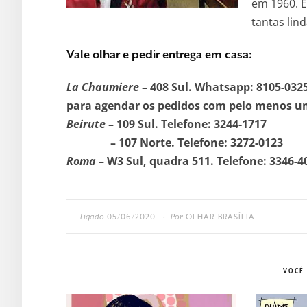
em 1960. E
tantas lind
Vale olhar e pedir entrega em casa:
La Chaumiere
– 408 Sul. Whatsapp: 8105-032
para agendar os pedidos com pelo menos um
Beirute
– 109 Sul. Telefone: 3244-1717
– 107 Norte. Telefone: 3272-0123
Roma
– W3 Sul, quadra 511. Telefone: 3346-4
Ligado
05/06/2020
Por
OLHAR BRASÍLIA
•
VOCÊ