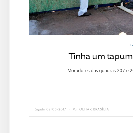
L
Tinha um tapum
Moradores das quadras 207 e 2
Ligado
02/06/2017
Por
OLHAR BRASÍLIA
•