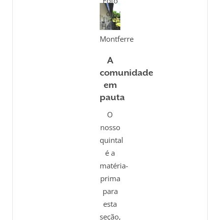
Foto
de
Hélio
Montferre
A
comunidade
em
pauta
O
nosso
quintal
é a
matéria-
prima
para
esta
seção,