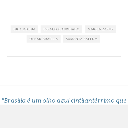
DICA DO DIA
ESPAÇO CONVIDADO
MARCIA ZARUR
OLHAR BRASILIA
SAMANTA SALLUM
"Brasília é um olho azul cintilantérrimo que
me arde o coração"
Clarice Lispector