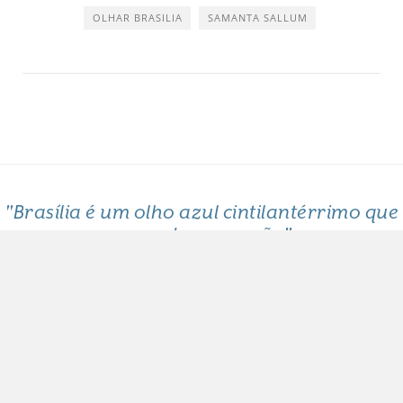
OLHAR BRASILIA
SAMANTA SALLUM
"Brasília é um olho azul cintilantérrimo que
me arde o coração"
Clarice Lispector