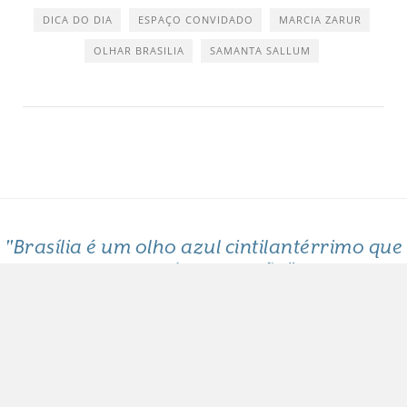
DICA DO DIA
ESPAÇO CONVIDADO
MARCIA ZARUR
OLHAR BRASILIA
SAMANTA SALLUM
"Brasília é um olho azul cintilantérrimo que
me arde o coração"
Clarice Lispector