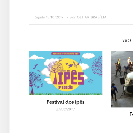
Ligado
15/10/2017
Por
OLHAR BRASÍLIA
•
VOCÊ
Festival dos ipês
27/08/2017
F