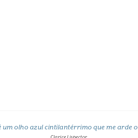
 é um olho azul cintilantérrimo que me arde 
Clarice Lispector