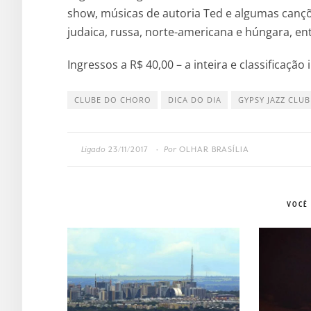
show, músicas de autoria Ted e algumas cançõe
judaica, russa, norte-americana e húngara, ent
Ingressos a R$ 40,00 – a inteira e classificação
CLUBE DO CHORO
DICA DO DIA
GYPSY JAZZ CLUB
Ligado
23/11/2017
Por
OLHAR BRASÍLIA
•
VOCÊ