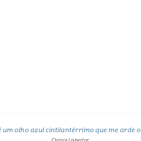
 é um olho azul cintilantérrimo que me arde 
Clarice Lispector