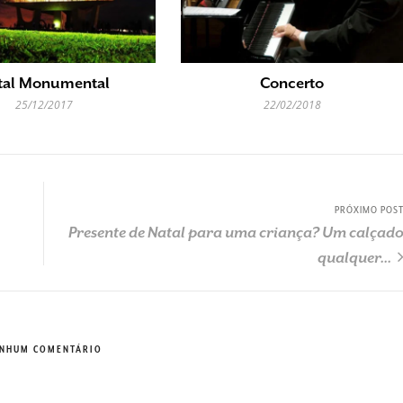
tal Monumental
Concerto
25/12/2017
22/02/2018
PRÓXIMO POS
Presente de Natal para uma criança? Um calçad
qualquer...
NHUM COMENTÁRIO