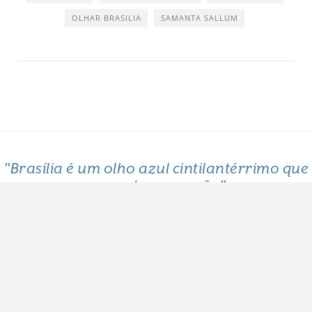
OLHAR BRASILIA
SAMANTA SALLUM
"Brasília é um olho azul cintilantérrimo que
me arde o coração"
Clarice Lispector