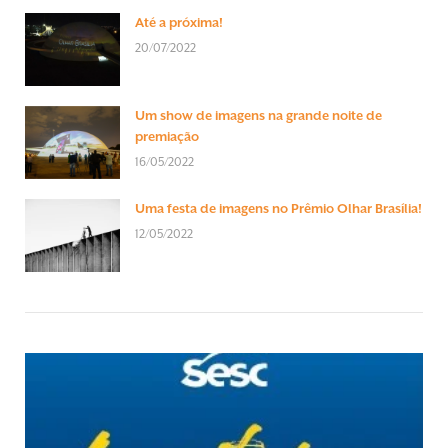
Até a próxima!
20/07/2022
Um show de imagens na grande noite de
premiação
16/05/2022
Uma festa de imagens no Prêmio Olhar Brasília!
12/05/2022