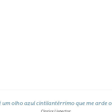
 é um olho azul cintilantérrimo que me arde 
Clarice Lispector