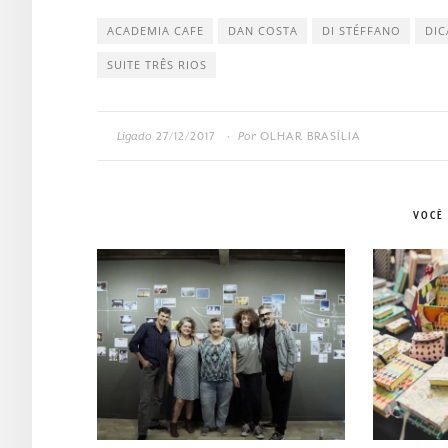
ACADEMIA CAFE
DAN COSTA
DI STÉFFANO
DIC
SUITE TRÊS RIOS
Ligado
27/12/2017
Por
OLHAR BRASÍLIA
•
VOCÊ