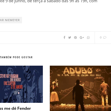
até 9 de junho, de terça a sábado das 9h às 19h, com
AR NIEMEYER
0
 TAMBÉM PODE GOSTAR
us me dê Fender