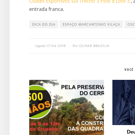
Clubes Esportivos Sul Trecho 3 Polo 8 Lote 3
, 
entrada franca.
DICA DO DIA
ESPAÇO MARCANTONIO VILAÇA
OSC
Ligado
17/04/2018
Por
OLHAR BRASÍLIA
•
VOCÊ
De