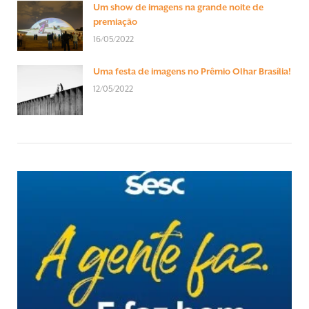
Um show de imagens na grande noite de
premiação
16/05/2022
Uma festa de imagens no Prêmio Olhar Brasília!
12/05/2022