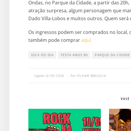
Ondas, no Parque da Cidade, a partir das 20h
atração surpresa, algum personagem que marco
Dado Villa-Lobos e muitos outros. Quem será d
Os ingressos podem ser comprados no local, co
também pode comprar
aqui.
DICA DO DIA
FESTA ANOS 80
PARQUE DA CIDADE
Ligado
12/05/2018
Por
OLHAR BRASÍLIA
•
VOCÊ