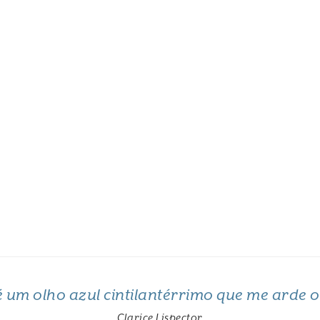
 é um olho azul cintilantérrimo que me arde 
Clarice Lispector