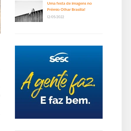
Uma festa de imagens no
Prêmio Olhar Brasília!
12/05/2022
T
s