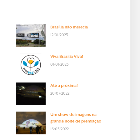
Brasília não merecia
12/01/2023
e
Viva Brasília Viva!
01/01/2023
Até a próxima!
20/07/2022
Um show de imagens na
grande noite de premiação
16/05/2022