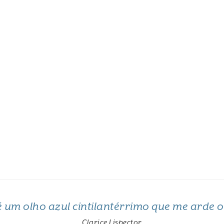
 é um olho azul cintilantérrimo que me arde 
Clarice Lispector