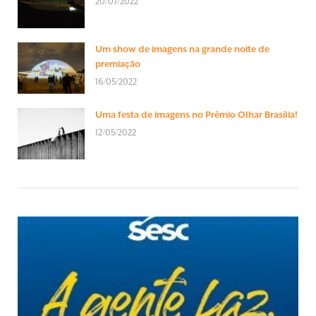
20/07/2022
Um show de imagens na grande noite de
premiação
16/05/2022
Uma festa de imagens no Prêmio Olhar Brasília!
12/05/2022