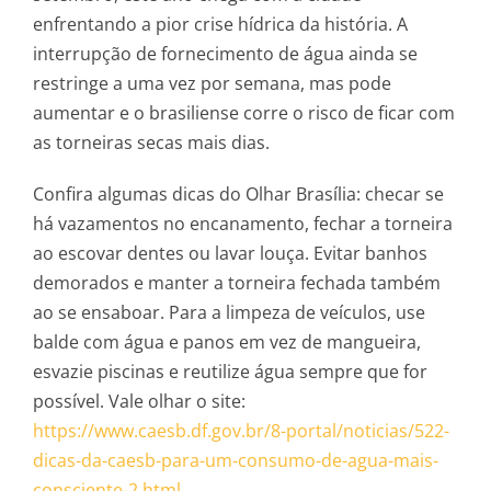
enfrentando a pior crise hídrica da história. A
interrupção de fornecimento de água ainda se
restringe a uma vez por semana, mas pode
aumentar e o brasiliense corre o risco de ficar com
as torneiras secas mais dias.
Confira algumas dicas do Olhar Brasília: checar se
há vazamentos no encanamento, fechar a torneira
ao escovar dentes ou lavar louça. Evitar banhos
demorados e manter a torneira fechada também
ao se ensaboar. Para a limpeza de veículos, use
balde com água e panos em vez de mangueira,
esvazie piscinas e reutilize água sempre que for
possível. Vale olhar o site:
https://www.caesb.df.gov.br/8-
portal/noticias/522-
dicas-da-c
aesb-para-um-consumo-de-agua-m
ais-
consciente-2.html