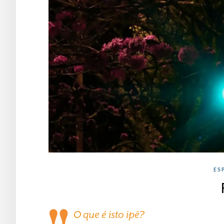
ES
O que é isto ipê?