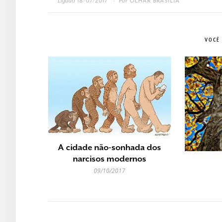
Ligado
18/07/2017
Por
OLHAR BRASÍLIA
•
VOCÊ
A cidade não-sonhada dos
narcisos modernos
09/10/2017