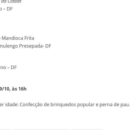
e da Cidade
o – DF
e Mandioca Frita
amulengo Presepada- DF
ino – DF
9/10, às 16h
uer idade: Confecção de brinquedos popular e perna de pau.