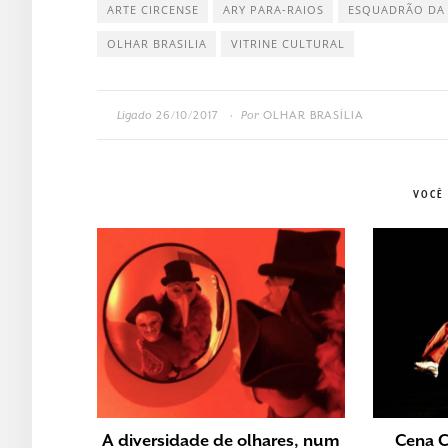
ARTE CIRCENSE
ARY PARA-RAIOS
ESQUADRÃO DA 
OLHAR BRASILIA
VITRINE CULTURAL
Ligado
26/10/2017
Por
OLHAR BRASÍLIA
•
VOCÊ
A diversidade de olhares, num
Cena 