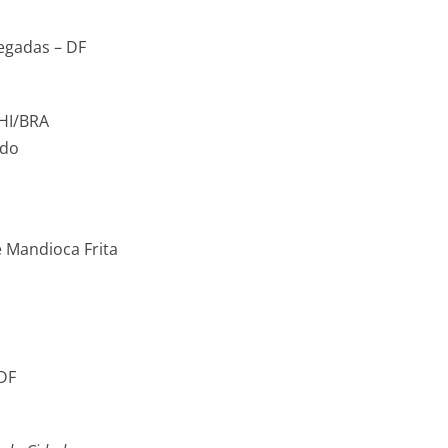
egadas – DF
CHI/BRA
ado
e Mandioca Frita
 DF