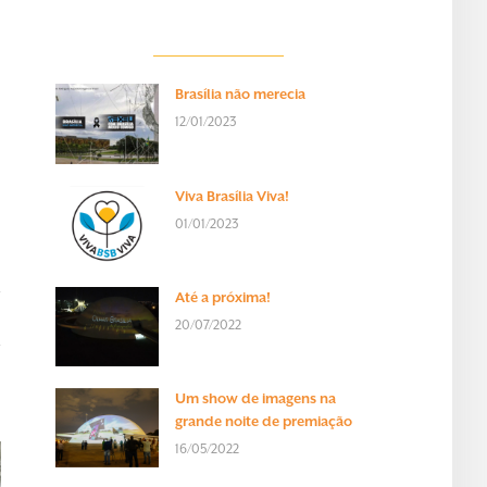
Brasília não merecia
o
12/01/2023
Viva Brasília Viva!
01/01/2023
Até a próxima!
20/07/2022
Um show de imagens na
grande noite de premiação
16/05/2022