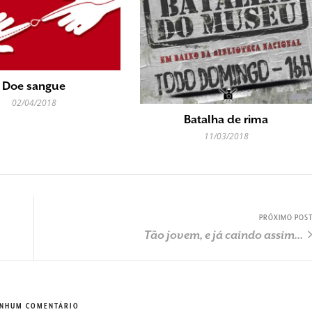
Doe sangue
02/04/2018
Batalha de rima
11/03/2018
PRÓXIMO POS
Tão jovem, e já caindo assim...
NHUM COMENTÁRIO