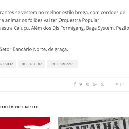
egrantes se vestem no melhor estilo brega, com cordões de
pra animar os foliões vai ter Orquestra Popular
uestra Cafuçu. Além dos DJs Formigang, Baga System, Pezã
Setor Bancário Norte, de graça.
RASILIA
DICA DO DIA
PRE CARNAVAL
0
 TAMBÉM PODE GOSTAR