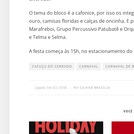
O tema do bloco é a cafonice, por isso os int
ouro, camisas floridas e calças de oncinha. E 
Marafreboi, Grupo Percussivo Patubatê e Orq
e Telma e Selma.
​A festa começa às 15h, no estacionamento do 
CAFUÇU DO CERRADO
CARNAVAL
CARNAVAL DE B
Ligado
04/02/2018
Por
OLHAR BRASÍLIA
•
VOCÊ