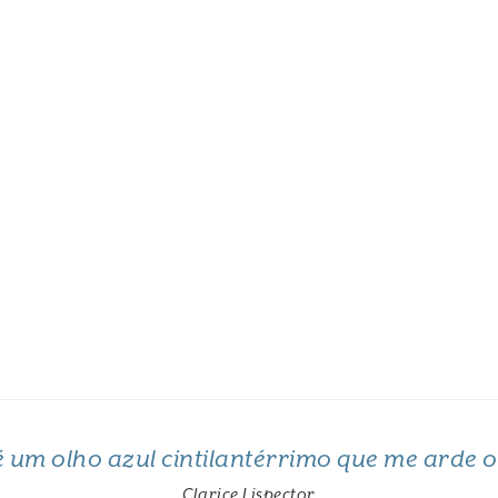
 é um olho azul cintilantérrimo que me arde 
Clarice Lispector