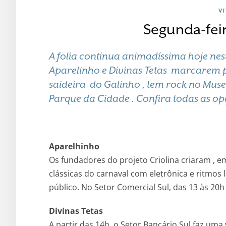
V
Segunda-feir
A folia continua animadíssima hoje nes
Aparelinho e Divinas Tetas marcarem 
saideira do Galinho , tem rock no Muse
Parque da Cidade . Confira todas as op
Aparelhinho
Os fundadores do projeto Criolina criaram , 
clássicas do carnaval com eletrônica e ritmos 
público. No Setor Comercial Sul, das 13 às 20h 
Divinas Tetas
A partir das 14h, o Setor Bancário Sul faz uma