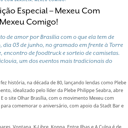
dição Especial – Mexeu Com
a, Mexeu Comigo!
o de amor por Brasília com o que ela tem de
, dia 03 de junho, no gramado em frente à Torre
 encontro de foodtruck e sorteio de camisetas.
clovia, um dos eventos mais tradicionais do
 fez história, na década de 80, lançando lendas como Plebe
nto, idealizado pelo líder da Plebe Philippe Seabra, abre
. E o site Olhar Brasília, com o movimento Mexeu com
o para comemorar o aniversário, com apoio da Stadt Bar e
res, Vontana, K-Libre, Koppa, Entre Ilhas e A Culpa é de