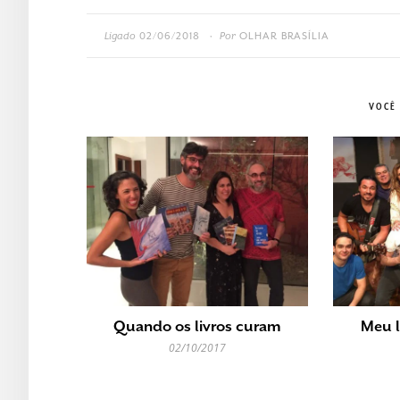
Ligado
02/06/2018
Por
OLHAR BRASÍLIA
•
VOCÊ
Quando os livros curam
Meu l
02/10/2017