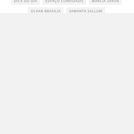
DICA DO DIA
ESPAÇO CONVIDADO
MARCIA ZARUR
OLHAR BRASILIA
SAMANTA SALLUM
"Brasília é um olho azul cintilantérrimo que
me arde o coração"
Clarice Lispector