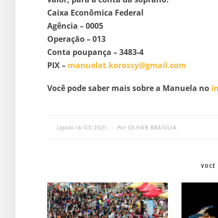
Caixa Econômica Federal
Agência – 0005
Operação – 013
Conta poupança – 3483-4
PIX –
manuelat.korossy@gmail.com
Você pode saber mais sobre a Manuela no
i
Ligado
14/03/2021
Por
OLHAR BRASÍLIA
•
VOCÊ