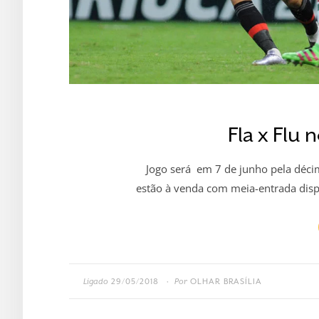
Fla x Flu
Jogo será em 7 de junho pela déci
estão à venda com meia-entrada disp
Ligado
29/05/2018
Por
OLHAR BRASÍLIA
•