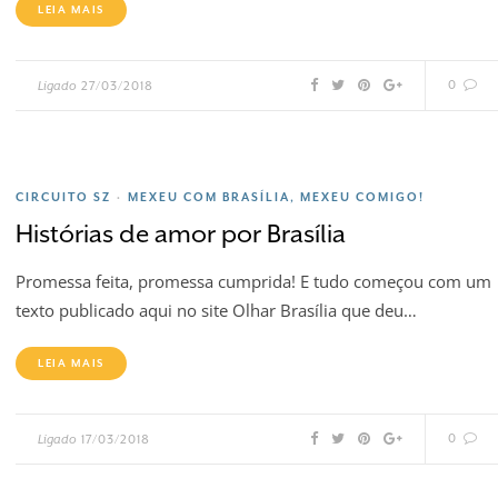
LEIA MAIS
0
Ligado
27/03/2018
CIRCUITO SZ
MEXEU COM BRASÍLIA, MEXEU COMIGO!
•
Histórias de amor por Brasília
Promessa feita, promessa cumprida! E tudo começou com um
texto publicado aqui no site Olhar Brasília que deu…
LEIA MAIS
0
Ligado
17/03/2018