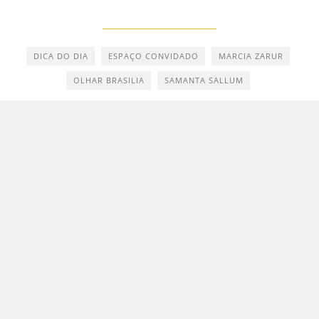
DICA DO DIA
ESPAÇO CONVIDADO
MARCIA ZARUR
OLHAR BRASILIA
SAMANTA SALLUM
"Brasília é um olho azul cintilantérrimo que
me arde o coração"
Clarice Lispector