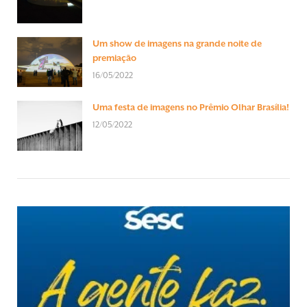
Um show de imagens na grande noite de
premiação
16/05/2022
Uma festa de imagens no Prêmio Olhar Brasília!
12/05/2022