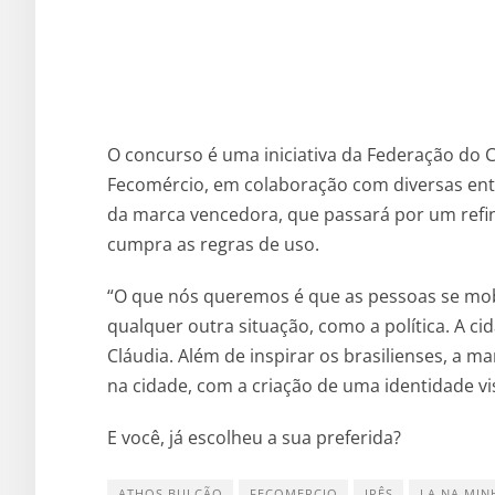
O concurso é uma iniciativa da Federação do C
Fecomércio, em colaboração com diversas enti
da marca vencedora, que passará por um re
cumpra as regras de uso.
“O que nós queremos é que as pessoas se mob
qualquer outra situação, como a política. A ci
Cláudia. Além de inspirar os brasilienses, a 
na cidade, com a criação de uma identidade v
E você, já escolheu a sua preferida?
ATHOS BULCÃO
FECOMERCIO
IPÊS
LA NA MIN