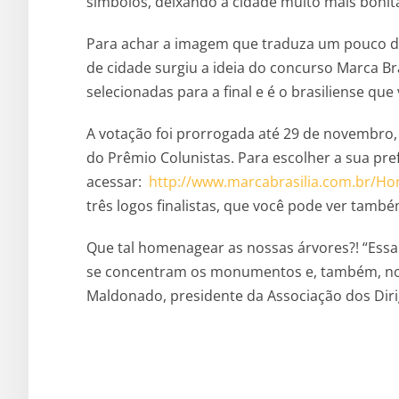
símbolos, deixando a cidade muito mais bonita
Para achar a imagem que traduza um pouco de 
de cidade surgiu a ideia do concurso Marca Bra
selecionadas para a final e é o brasiliense qu
A votação foi prorrogada até 29 de novembro
do Prêmio Colunistas. Para escolher a sua pref
acessar:
http://www.marcabrasilia.com.br/H
três logos finalistas, que você pode ver també
Que tal homenagear as nossas árvores?! “Essa
se concentram os monumentos e, também, nos 
Maldonado, presidente da Associação dos Diri