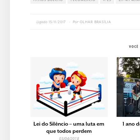
Ligado
15/11/2017
Por
OLHAR BRASÍLIA
•
VOCÊ
Lei do Silêncio – uma luta em
1 ano d
que todos perdem
03/04/2018