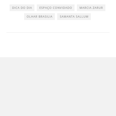
DICA DO DIA
ESPAÇO CONVIDADO
MARCIA ZARUR
OLHAR BRASILIA
SAMANTA SALLUM
"Brasília é um olho azul cintilantérrimo que
me arde o coração"
Clarice Lispector