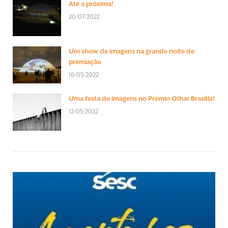
Até a próxima!
20/07/2022
Um show de imagens na grande noite de
premiação
16/05/2022
Uma festa de imagens no Prêmio Olhar Brasília!
12/05/2022