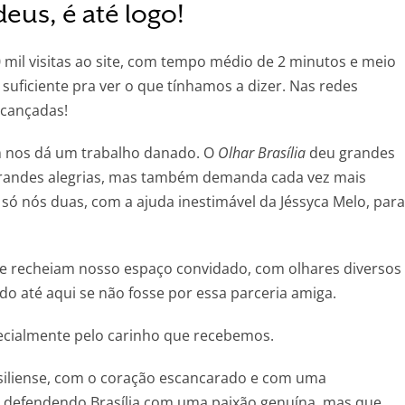
eus, é até logo!
mil visitas ao site, com tempo médio de 2 minutos e meio
uficiente pra ver o que tínhamos a dizer. Nas redes
lcançadas!
 nos dá um trabalho danado. O
Olhar Brasília
deu grandes
grandes alegrias, mas também demanda cada vez mais
 só nós duas, com a ajuda inestimável da Jéssyca Melo, para
e recheiam nosso espaço convidado, com olhares diversos
o até aqui se não fosse por essa parceria amiga.
ecialmente pelo carinho que recebemos.
asiliense, com o coração escancarado e com uma
, defendendo Brasília com uma paixão genuína, mas que