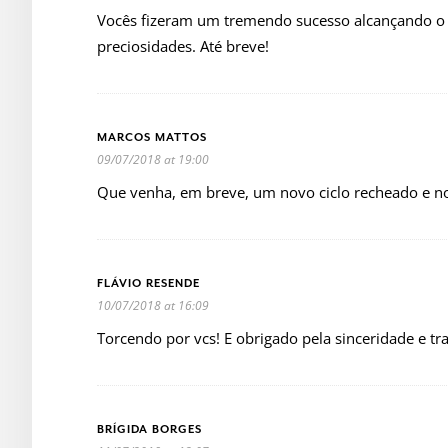
Vocês fizeram um tremendo sucesso alcançando o 
preciosidades. Até breve!
MARCOS MATTOS
09/07/2018 at 19:00
Que venha, em breve, um novo ciclo recheado e n
FLÁVIO RESENDE
10/07/2018 at 16:09
Torcendo por vcs! E obrigado pela sinceridade e tr
BRÍGIDA BORGES