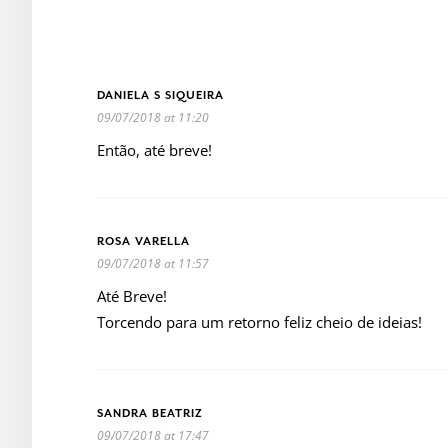
DANIELA S SIQUEIRA
09/07/2018 at 11:20
Então, até breve!
ROSA VARELLA
09/07/2018 at 11:57
Até Breve!
Torcendo para um retorno feliz cheio de ideias!
SANDRA BEATRIZ
09/07/2018 at 17:47