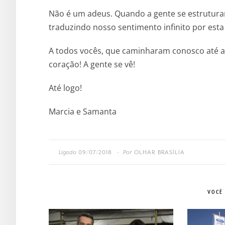
Não é um adeus. Quando a gente se estruturar
traduzindo nosso sentimento infinito por esta
A todos vocês, que caminharam conosco até a
coração! A gente se vê!
Até logo!
Marcia e Samanta
Ligado
09/07/2018
Por
OLHAR BRASÍLIA
•
VOCÊ