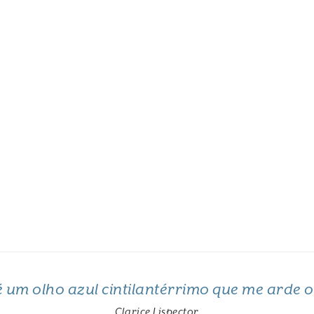
 é um olho azul cintilantérrimo que me arde 
Clarice Lispector