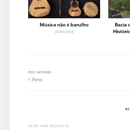
Música não é barulho
Bacia 
Históri
03/04/2018
POST ANTERIOR
Fera
NE
DEIXE UMA RESPOSTA