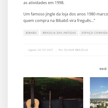
as atividades em 1998.
Um famoso jingle da loja dos anos 1980 marcou
quem compra na Bibabô vira freguês…”
BIBABO
BRASILIA DAS ANTIGAS
ESPAÇO CONVID
Ligado
26/07/2017
Por
OLHAR BRASÍLIA
•
VOCÊ