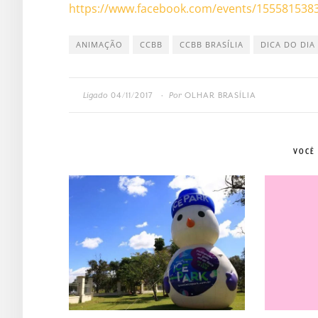
https://www.facebook.com/
events/155581538
ANIMAÇÃO
CCBB
CCBB BRASÍLIA
DICA DO DIA
Ligado
04/11/2017
Por
OLHAR BRASÍLIA
•
VOCÊ