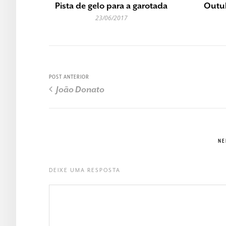
Pista de gelo para a garotada
Outu
23/06/2017
POST ANTERIOR
João Donato
NE
DEIXE UMA RESPOSTA