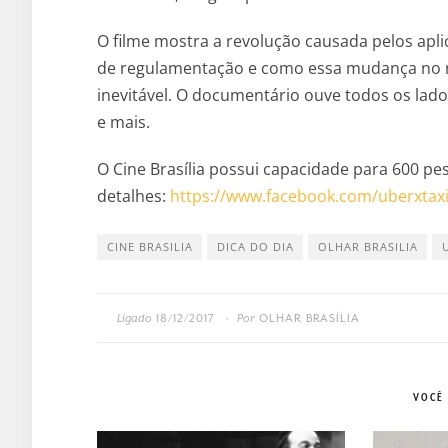
O filme mostra a revolução causada pelos aplic
de regulamentação e como essa mudança no m
inevitável. O documentário ouve todos os lado
e mais.
O Cine Brasília possui capacidade para 600 pes
detalhes:
https://www.facebook.com/
uberxtaxi
CINE BRASILIA
DICA DO DIA
OLHAR BRASILIA
Ligado
18/12/2017
Por
OLHAR BRASÍLIA
•
VOCÊ