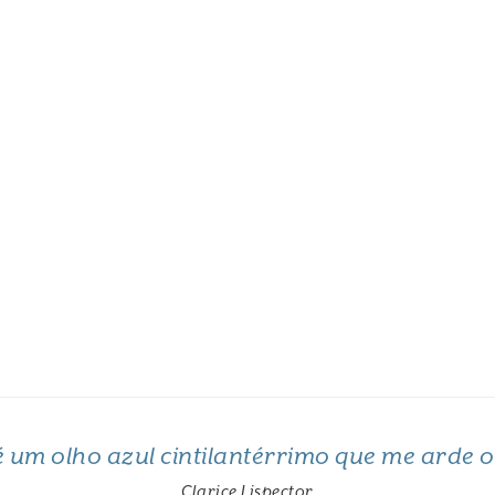
 é um olho azul cintilantérrimo que me arde 
Clarice Lispector