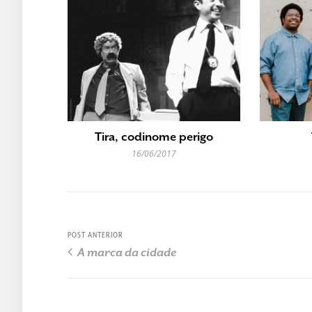
Tira, codinome perigo
16/06/2017
POST ANTERIOR
A marca da cidade