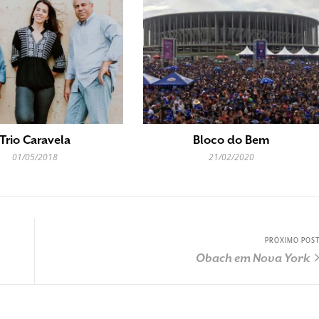
Trio Caravela
Bloco do Bem
01/05/2018
21/02/2020
PRÓXIMO POS
Obach em Nova York