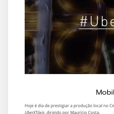
Mobil
Hoje é dia de prestigiar a produção local no C
UberXTáxis
, dirigido por Maurício Costa.