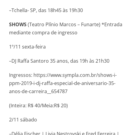
–Tchella- SP, das 18h45 às 19h30
SHOWS
(Teatro Plínio Marcos – Funarte) *Entrada
mediante compra de ingresso
1º/11 sexta-feira
–DJ Raffa Santoro 35 anos, das 19h às 21h30
Ingressos: https://www.sympla.com.br/shows-i-
ppm-2019-i-dj-raffa-especial-de-aniversario-35-
anos-de-carreira__654787
(Inteira: R$ 40/Meia:R$ 20)
2/11 sábado
–Délia Fischer | Livia Nestrovski e Fred Ferreira |