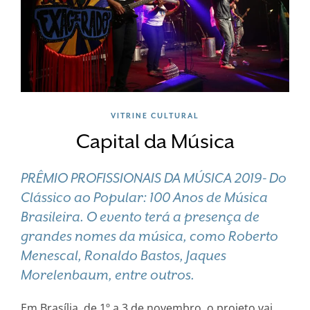
VITRINE CULTURAL
Capital da Música
PRÊMIO PROFISSIONAIS DA MÚSICA 2019- Do
Clássico ao Popular: 100 Anos de Música
Brasileira. O evento terá a presença de
grandes nomes da música, como Roberto
Menescal, Ronaldo Bastos, Jaques
Morelenbaum, entre outros.
Em Brasília, de 1º a 3 de novembro, o projeto vai