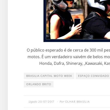
O público esperado é de cerca de 300 mil pes
motos. É um verdadeiro vaivém de belos mo
Honda, Dafra, Shineray, ,Kawasaki, Kas
BRASILIA CAPITAL MOTO WEEK
ESPAÇO CONVIDADO
ORLANDO BRITO
Ligado
20/07/2017
Por
OLHAR BRASÍLIA
•