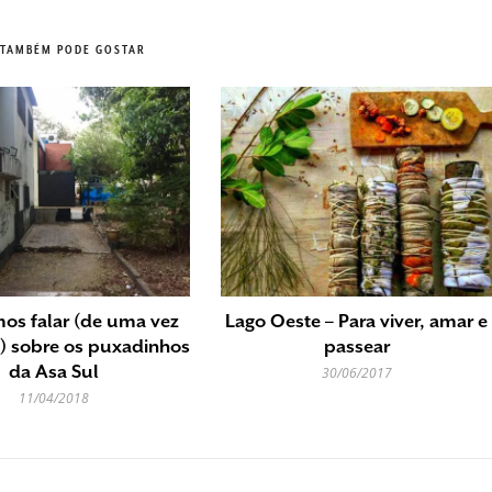
 TAMBÉM PODE GOSTAR
mos falar (de uma vez
Lago Oeste – Para viver, amar e
) sobre os puxadinhos
passear
da Asa Sul
30/06/2017
11/04/2018